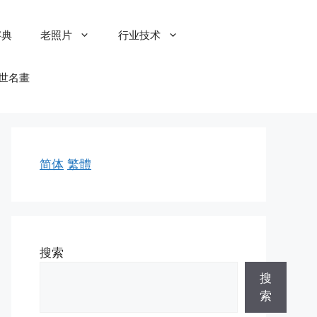
字典
老照片
行业技术
世名畫
简体
繁體
搜索
搜
索