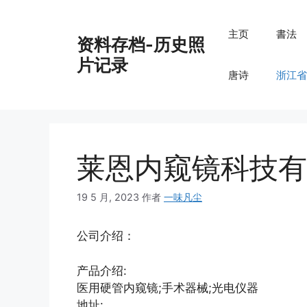
跳
至
主页
書法
资料存档-历史照
内
容
片记录
唐诗
浙江省
莱恩内窥镜科技有
19 5 月, 2023
作者
一味凡尘
公司介绍：
产品介绍:
医用硬管内窥镜;手术器械;光电仪器
地址: