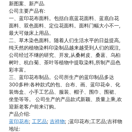
新图案、新产品.
公司主要产品有:
一、蓝印花布面料。包括白底蓝花面料、蓝底白花
面料、双色面料、定位花面料。面料门幅大小不一,
最大可做床上用品。
二、草木染色面料。随着人们生活水平的日益提高,
纯天然的植物染料印染制品越来越受到人们的观注,
公司经过不继的研究、开发,从桑树皮、桑葚、乌桕
树叶、杭白菊、茶叶等植物中提取染料,所制产品色
彩丰富。
三、蓝印花布制品。公司所生产的蓝印制品多达
300多种:各种款式的包、台布、画、蓝印花伞、化
装饰盒、小手工艺品、服装、帽子、围巾、围裙、
坐垫等等。 公司生产的产品款式新颖、质量上乘,欢
迎新老客户前来订购。
产品介绍:
蓝印花布
;
工艺品
;
吉祥物
; ;蓝印花布;工艺品;吉祥物
地址: