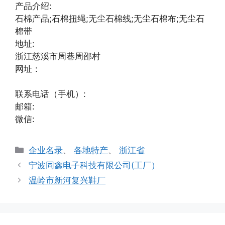
产品介绍:
石棉产品;石棉扭绳;无尘石棉线;无尘石棉布;无尘石
棉带
地址:
浙江慈溪市周巷周邵村
网址：
联系电话（手机）:
邮箱:
微信:
分
企业名录
、
各地特产
、
浙江省
类
宁波同鑫电子科技有限公司(工厂）
温岭市新河复兴鞋厂