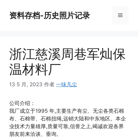
跳
至
资料存档-历史照片记录
菜
内
容
单
浙江慈溪周巷军灿保
温材料厂
13 5 月, 2023
作者
一味凡尘
公司介绍：
我厂成立于1995 年,主要生产有尘、无尘各类石棉
布、石棉带、石棉扭绳,远销大陆和中东地区。本企
业技术力量雄厚,质量可靠,信誉之上,竭诚欢迎各界
朋友前来洽谈、垂询。