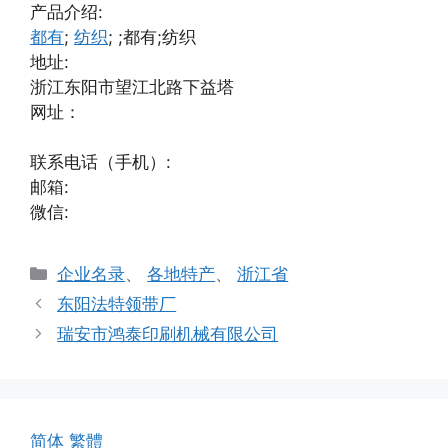
产品介绍:
都有
;
纺织
; ;都有;纺织
地址:
浙江东阳市望江北路下益塔
网址：
联系电话（手机）:
邮箱:
微信:
分
企业名录
、
各地特产
、
浙江省
类
东阳法特领带厂
瑞安市鸿泰印刷机械有限公司
简体
繁體