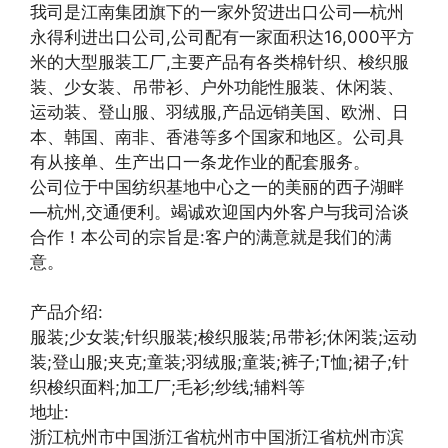
我司是江南集团旗下的一家外贸进出口公司—杭州
永得利进出口公司,公司配有一家面积达16,000平方
米的大型服装工厂,主要产品有各类棉针织、梭织服
装、少女装、吊带衫、户外功能性服装、休闲装、
运动装、登山服、羽绒服,产品远销美国、欧洲、日
本、韩国、南非、香港等多个国家和地区。公司具
有从接单、生产出口一条龙作业的配套服务。
公司位于中国纺织基地中心之一的美丽的西子湖畔
—杭州,交通便利。竭诚欢迎国内外客户与我司洽谈
合作！本公司的宗旨是:客户的满意就是我们的满
意。
产品介绍:
服装;少女装;针织服装;梭织服装;吊带衫;休闲装;运动
装;登山服;夹克;童装;羽绒服;童装;裤子;T恤;裙子;针
织梭织面料;加工厂;毛衫;纱线;辅料等
地址:
浙江杭州市中国浙江省杭州市中国浙江省杭州市滨