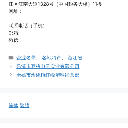
江区江南大道1328号（中国税务大楼）11楼
网址：
联系电话（手机）:
邮箱:
微信:
分
企业名录
、
各地特产
、
浙江省
类
乐清市赛格电子实业有限公司
余姚市余姚镇红峰塑料经营部
简体
繁體