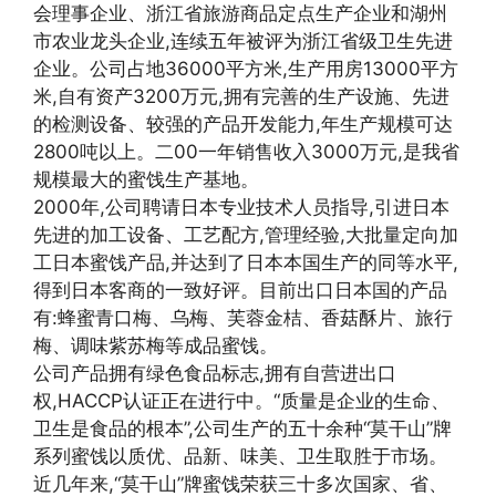
会理事企业、浙江省旅游商品定点生产企业和湖州
市农业龙头企业,连续五年被评为浙江省级卫生先进
企业。公司占地36000平方米,生产用房13000平方
米,自有资产3200万元,拥有完善的生产设施、先进
的检测设备、较强的产品开发能力,年生产规模可达
2800吨以上。二00一年销售收入3000万元,是我省
规模最大的蜜饯生产基地。
2000年,公司聘请日本专业技术人员指导,引进日本
先进的加工设备、工艺配方,管理经验,大批量定向加
工日本蜜饯产品,并达到了日本本国生产的同等水平,
得到日本客商的一致好评。目前出口日本国的产品
有:蜂蜜青口梅、乌梅、芙蓉金桔、香菇酥片、旅行
梅、调味紫苏梅等成品蜜饯。
公司产品拥有绿色食品标志,拥有自营进出口
权,HACCP认证正在进行中。“质量是企业的生命、
卫生是食品的根本”,公司生产的五十余种“莫干山”牌
系列蜜饯以质优、品新、味美、卫生取胜于市场。
近几年来,“莫干山”牌蜜饯荣获三十多次国家、省、