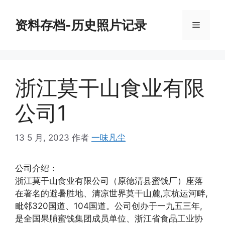
跳
至
资料存档-历史照片记录
菜
内
容
单
浙江莫干山食业有限
公司1
13 5 月, 2023
作者
一味凡尘
公司介绍：
浙江莫干山食业有限公司（原德清县蜜饯厂）座落
在著名的避暑胜地、清凉世界莫干山麓,京杭运河畔,
毗邻320国道、104国道。公司创办于一九五三年,
是全国果脯蜜饯集团成员单位、浙江省食品工业协