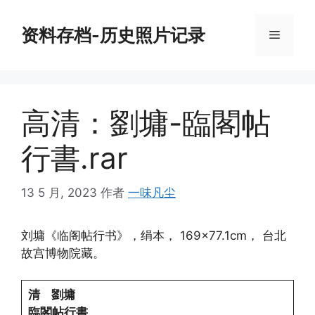
跳
至
资料存档-历史照片记录
菜
内
容
单
高清：劉墉-臨閣帖
行書.rar
13 5 月, 2023
作者
一味凡尘
刘墉《临阁帖行书》，绢本， 169×77.1cm， 台北
故宫博物院藏。
清 劉墉
臨閣帖行書