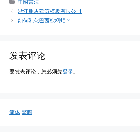
分
中國書法
类
浙江雁杰建筑模板有限公司
如何乳化巴西棕榈蜡？
发表评论
要发表评论，您必须先
登录
。
简体
繁體