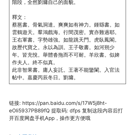
階段，全然劉墉自己的面貌。
釋文：
蔡邕書。骨氣洞達。爽爽如有神力。鍾繇書。如
雲鶴遊天。羣鴻戲海。行間茂密。實亦難過耶。
王右軍書。字勢雄強。如龍跳天門。虎臥鳳閣。
故歷代寶之。永以為訓。王子敬書。如河朔少
年。皆充悅。舉體沓拖而不可耐。羊欣書。似婢
作夫人。終不似真。
此非智果書。庸人妄託。王著不能鑒闌。入官法
帖中。嘉慶丙辰冬日。劉墉。
链接: https://pan.baidu.com/s/17W5j8ht-
eOli5937PB89fQ 提取码: dfps 复制这段内容后打
开百度网盘手机App，操作更方便哦