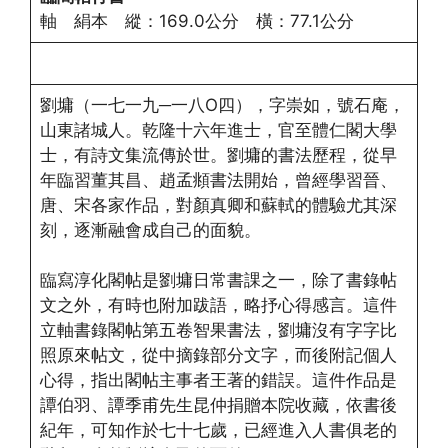
軸 絹本 縱：169.0公分 橫：77.1公分
劉墉（一七一九─一八O四），字崇如，號石庵，
山東諸城人。乾隆十六年進士，官至體仁閣大學
士，有詩文集流傳於世。劉墉的書法歷程，從早
年臨習董其昌、趙孟頫書法開始，曾經學習晉、
唐、宋各家作品，對顏真卿和蘇軾的體驗尤其深
刻，逐漸融會成自己的面貌。
臨寫淳化閣帖是劉墉日常書課之一，除了書錄帖
文之外，有時也附加跋語，略抒心得感言。這件
立軸書錄閣帖第五卷智果書法，劉墉沒有字字比
照原來帖文，從中摘錄部分文字，而後附記個人
心得，指出閣帖主事者王著的錯誤。這件作品是
譚伯羽、譚季甫先生昆仲捐贈本院收藏，依書後
紀年，可知作於七十七歲，已經進入人書俱老的