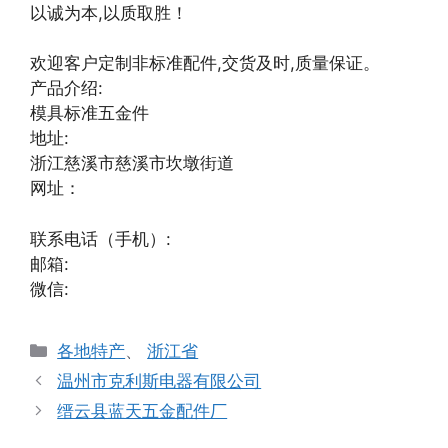
以诚为本,以质取胜！
欢迎客户定制非标准配件,交货及时,质量保证。
产品介绍:
模具标准五金件
地址:
浙江慈溪市慈溪市坎墩街道
网址：
联系电话（手机）:
邮箱:
微信:
分
各地特产
、
浙江省
类
温州市克利斯电器有限公司
缙云县蓝天五金配件厂