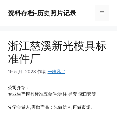
跳
至
资料存档-历史照片记录
菜
内
容
单
浙江慈溪新光模具标
准件厂
19 5 月, 2023
作者
一味凡尘
公司介绍：
专业生产模具标准五金件:导柱 导套 浇口套等
先学会做人,再做产品；先做信誉,再做市场。