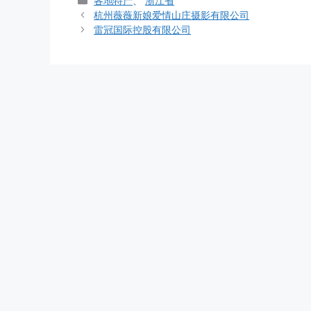
各地特产
、
浙江省
类
杭州薇薇新娘爱情山庄摄影有限公司
雷冠国际控股有限公司