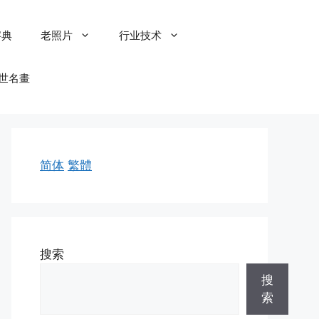
字典
老照片
行业技术
世名畫
简体
繁體
搜索
搜
索