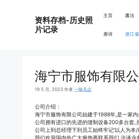
跳
至
主页
書法
资料存档-历史照
内
容
片记录
唐诗
浙江省
海宁市服饰有限公
19 5 月, 2023
作者
一味凡尘
公司介绍：
海宁市服饰有限公司始建于1988年,是一家
公司拥有进口的先进的缝制设备200多台套,员
公司上到总经理下到员工始终牢记’以人为本/
我们欢迎国内外广大服饰界联系我们,洽谈业务