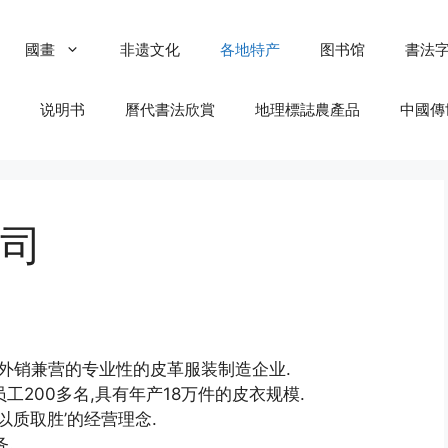
國畫
非遗文化
各地特产
图书馆
書法
说明书
曆代書法欣賞
地理標誌農產品
中國傳
司
内外销兼营的专业性的皮革服装制造企业.
工200多名,具有年产18万件的皮衣规模.
以质取胜’的经营理念.
.