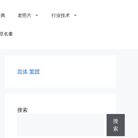
字典
老照片
行业技术
世名畫
简体
繁體
搜索
搜
索