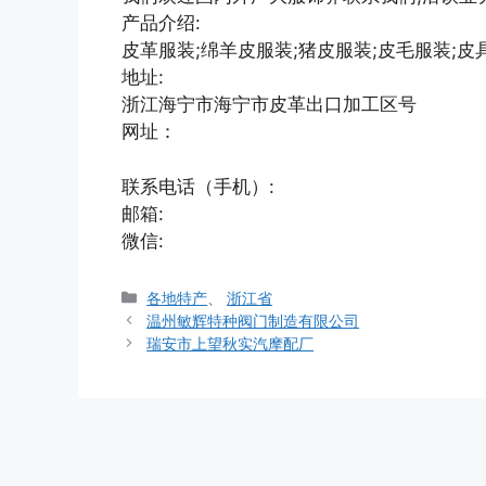
产品介绍:
皮革服装;绵羊皮服装;猪皮服装;皮毛服装;皮
地址:
浙江海宁市海宁市皮革出口加工区号
网址：
联系电话（手机）:
邮箱:
微信:
分
各地特产
、
浙江省
类
温州敏辉特种阀门制造有限公司
瑞安市上望秋实汽摩配厂