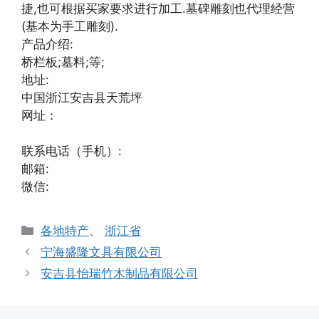
捷,也可根据买家要求进行加工.墓碑雕刻也代理经营
(基本为手工雕刻).
产品介绍:
桥栏板;墓料;等;
地址:
中国浙江安吉县天荒坪
网址：
联系电话（手机）:
邮箱:
微信:
分
各地特产
、
浙江省
类
宁海盛隆文具有限公司
安吉县怡瑞竹木制品有限公司