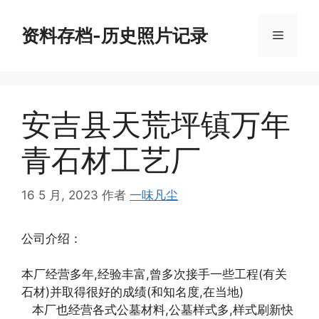
跳
至
资料存档-历史照片记录
菜
内
容
单
安吉县天荒坪镇万年
青石材工艺厂
16 5 月, 2023
作者
一味凡尘
公司介绍：
本厂经营多年,经验丰富,曾多次接手一些工程(有关
石材)并取得很好的成绩(和知名度,在当地)
本厂也经营各式公墓材料,公墓样式多,样式刷新快