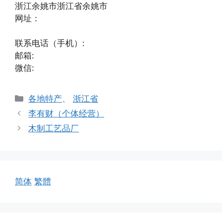
浙江余姚市浙江省余姚市
网址：
联系电话（手机）:
邮箱:
微信:
分
各地特产
、
浙江省
类
李有财（个体经营）
木制工艺品厂
简体
繁體