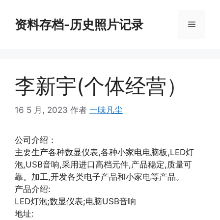
跳
至
资料存档-历史照片记录
菜
内
容
单
李新宇(个体经营）
16 5 月, 2023
作者
一味凡尘
公司介绍：
主要生产各种数显仪表,各种小家电电脑板,LED灯
泡,USB音响,采用进口高档元件,产品稳定,质量可
靠。加工,开发各类电子产品和小家电等产品。
产品介绍:
LED灯泡;数显仪表;电脑USB音响
地址: