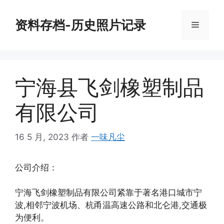
跳
至
资料存档-历史照片记录
菜
内
容
单
宁海县飞剑橡塑制品
有限公司
16 5 月, 2023
作者
一味凡尘
公司介绍：
宁海飞剑橡塑制品有限公司紧靠于著名港口城市宁
波,相邻宁波机场、杭甬温高速公路和北仑港,交通极
为便利。