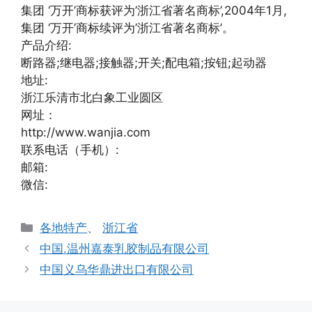
集团 ‘万开’商标获评为’浙江省著名商标’,2004年1月,
集团 ‘万开’商标续评为’浙江省著名商标’。
产品介绍:
断路器;继电器;接触器;开关;配电箱;按钮;起动器
地址:
浙江乐清市北白象工业圆区
网址：
http://www.wanjia.com
联系电话（手机）:
邮箱:
微信:
分
各地特产
、
浙江省
类
中国.温州嘉泰乳胶制品有限公司
中国义乌华鼎进出口有限公司