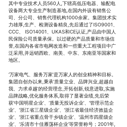
其中专业技术人员560人,下辖高低压电器、输配电
设备两大专业生产制造基地,在国内外设有销售公
司、分公司、销售代理机构1000余家。集团技术实
力雄厚,生产、检测设备精良,先后通过了ISO9001、
CCC、 ISO14001、UKAS和CE认证,产品由中国人
民保险公司质量承保。以过硬的产品质量和市场信
誉,在国内各省市电网改造和一些重大工程项目中广
泛采用,并远销西欧、南美、中东、东南亚等国家和
地区。
‘万家电气、服务万家’是万家人的创业精神和目标。
集团自创办以来,秉承’质量立业、品牌兴业,超越自
我、力求卓越’的经营理念,开拓创新,锐意进取,实施
品牌战略,优化服务体系,取得了显著业绩,先后荣
获’中国明星企业’、’质量无投诉企业’、’管理示范企
业’、’浙江省三星级企业’、’浙江省最佳经济效益企
业’、’浙江省重点骨干乡镇企业’、’温州市四星级企
业’、’乐清市十佳雁荡杯企业’等荣誉称号；2001年,