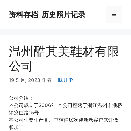
跳
至
资料存档-历史照片记录
菜
内
容
单
温州酷其美鞋材有限
公司
19 5 月, 2023
作者
一味凡尘
公司介绍：
本公司成立于2006年 本公司座落于浙江温州市潘桥
镇皎巨路15号
本公司住要生产高、中档鞋底欢迎新老客户来订做
和加工