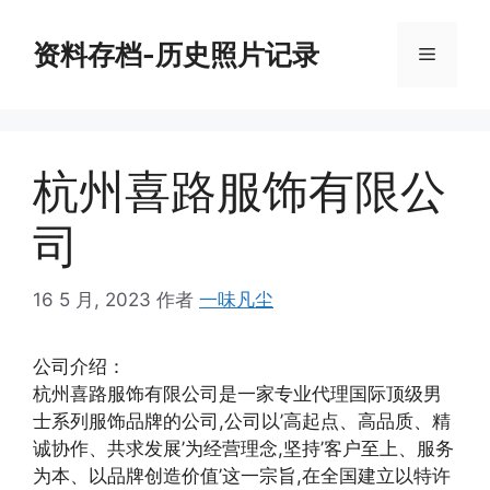
跳
至
资料存档-历史照片记录
菜
内
容
单
杭州喜路服饰有限公
司
16 5 月, 2023
作者
一味凡尘
公司介绍：
杭州喜路服饰有限公司是一家专业代理国际顶级男
士系列服饰品牌的公司,公司以’高起点、高品质、精
诚协作、共求发展’为经营理念,坚持’客户至上、服务
为本、以品牌创造价值’这一宗旨,在全国建立以特许