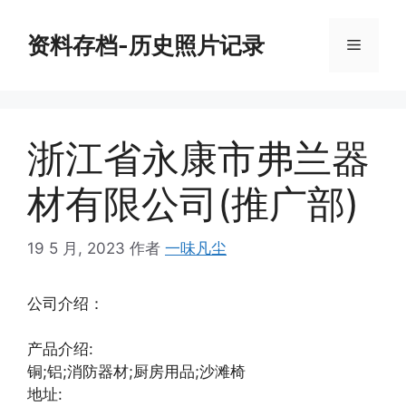
跳
至
资料存档-历史照片记录
菜
内
容
单
浙江省永康市弗兰器
材有限公司(推广部)
19 5 月, 2023
作者
一味凡尘
公司介绍：
产品介绍:
铜;铝;消防器材;厨房用品;沙滩椅
地址: