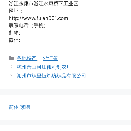
浙江永康市浙江永康桥下工业区
网址：
http://www.fulan001.com
联系电话（手机）:
邮箱:
微信:
分
各地特产
、
浙江省
类
杭州萧山河庄伟利制衣厂
湖州市织里恒辉纺织品有限公司
简体
繁體