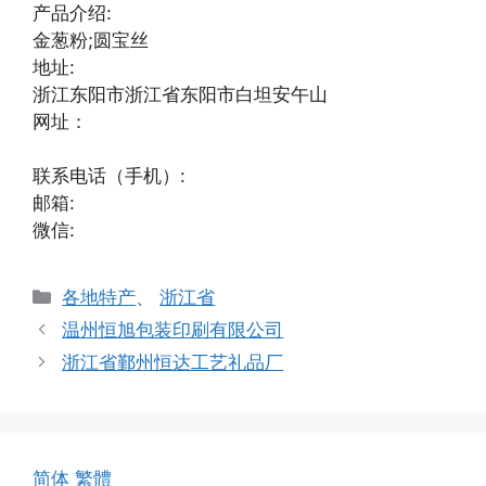
产品介绍:
金葱粉;圆宝丝
地址:
浙江东阳市浙江省东阳市白坦安午山
网址：
联系电话（手机）:
邮箱:
微信:
分
各地特产
、
浙江省
类
温州恒旭包装印刷有限公司
浙江省鄞州恒达工艺礼品厂
简体
繁體