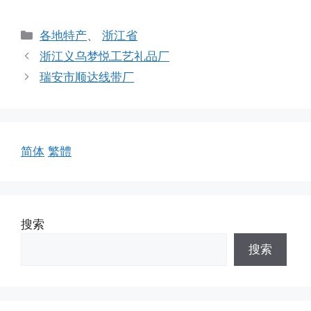
分
各地特产
、
浙江省
类
浙江义乌梦悦工艺礼品厂
瑞安市顺达线带厂
简体
繁體
搜索
搜索