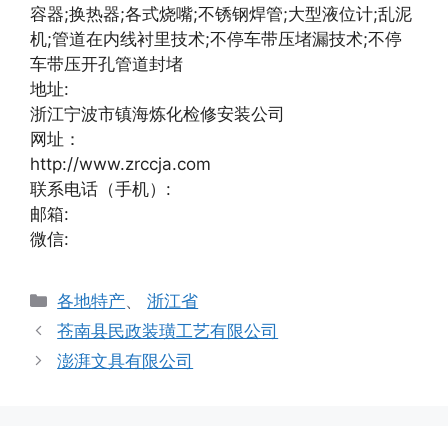
容器;换热器;各式烧嘴;不锈钢焊管;大型液位计;乱泥
机;管道在内线衬里技术;不停车带压堵漏技术;不停
车带压开孔管道封堵
地址:
浙江宁波市镇海炼化检修安装公司
网址：
http://www.zrccja.com
联系电话（手机）:
邮箱:
微信:
分
各地特产
、
浙江省
类
苍南县民政装璜工艺有限公司
澎湃文具有限公司