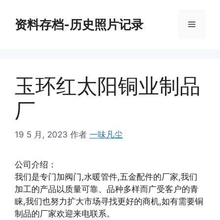
跳
至
资料存档-历史照片记录
菜
内
容
单
玉环红太阳铜业制品
厂
19 5 月, 2023
作者
一味凡尘
公司介绍：
我们是专门加阀门,水暖管件,五金配件的厂家,我们
加工的产品以质量可靠、品种多样而广受客户的青
睐,我们也努力扩大市场寻找更好的商机,如有需要铜
制品的厂家欢迎来电联系。