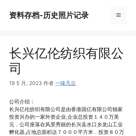
跳
至
资料存档-历史照片记录
菜
内
容
单
长兴亿伦纺织有限公
司
19 5 月, 2023
作者
一味凡尘
公司介绍：
长兴亿伦纺织有限公司是由香港国亿有限公司独家
投资兴办的一家外资企业,企业总投资１４０万美
元．公司座落在风景秀丽的长兴县水口乡龙山工业
孵化器,占地总面积达７０００平方米．投资８０万