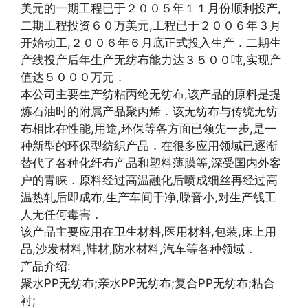
美元的一期工程已于２００５年１１月份顺利投产,
二期工程投资６０万美元,工程已于２００６年３月
开始动工,２００６年６月底正式投入生产．二期生
产线投产后年生产无纺布能力达３５００吨,实现产
值达５０００万元．
本公司主要生产纺粘丙纶无纺布,该产品的原料是提
炼石油时的附属产品聚丙烯．该无纺布与传统无纺
布相比在性能,用途,环保等各方面已领先一步,是一
种新型的环保型纺织产品．在很多应用领域已逐渐
替代了各种化纤布产品和塑料薄膜等,深受国内外客
户的青睐．原料经过高温融化后喷成细丝再经过高
温热轧后即成布,生产车间干净,噪音小,对生产线工
人无任何毒害．
该产品主要应用在卫生材料,医用材料,包装,床上用
品,沙发材料,鞋材,防水材料,汽车等各种领域．
产品介绍:
聚水PP无纺布;亲水PP无纺布;复合PP无纺布;粘合
衬;