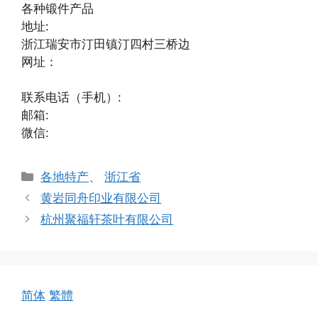
各种锻件产品
地址:
浙江瑞安市汀田镇汀四村三桥边
网址：
联系电话（手机）:
邮箱:
微信:
分
各地特产
、
浙江省
类
黄岩同舟印业有限公司
杭州聚福轩茶叶有限公司
简体
繁體