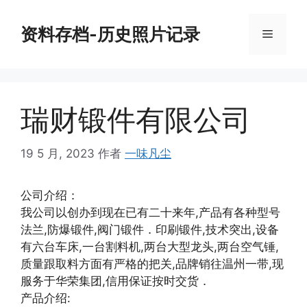
跳
至
资料存档-历史照片记录
菜
内
容
单
瑞财锻件有限公司
19 5 月, 2023
作者
一味凡尘
公司介绍：
我公司以创办到现在已有二十来年,产品有各种型号
法兰,防爆锻件,阀门锻件．印刷锻件,技术突出,设备
有六台车床,一台割料机,两台大型龙头,两台空气锤,
质量跟取料方面有严格的把关,品牌销往温州一带,现
服务于华荣集团,信用保证按时交货．
产品介绍: