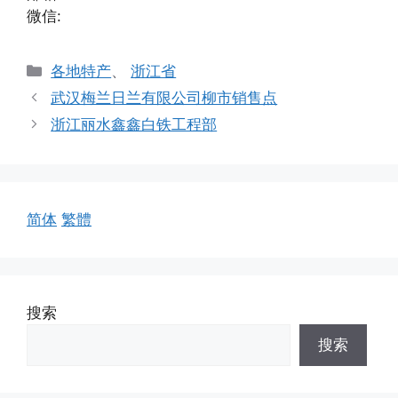
微信:
分
各地特产
、
浙江省
类
武汉梅兰日兰有限公司柳市销售点
浙江丽水鑫鑫白铁工程部
简体
繁體
搜索
搜索