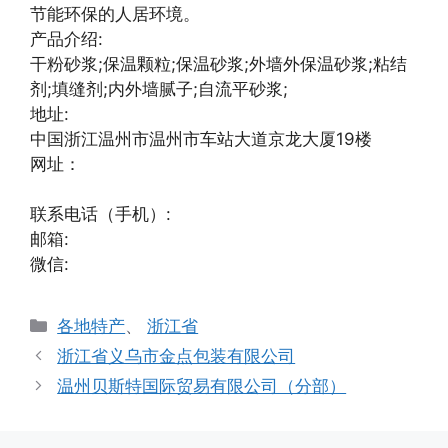
节能环保的人居环境。
产品介绍:
干粉砂浆;保温颗粒;保温砂浆;外墙外保温砂浆;粘结
剂;填缝剂;内外墙腻子;自流平砂浆;
地址:
中国浙江温州市温州市车站大道京龙大厦19楼
网址：
联系电话（手机）:
邮箱:
微信:
分
各地特产
、
浙江省
类
浙江省义乌市金点包装有限公司
温州贝斯特国际贸易有限公司（分部）