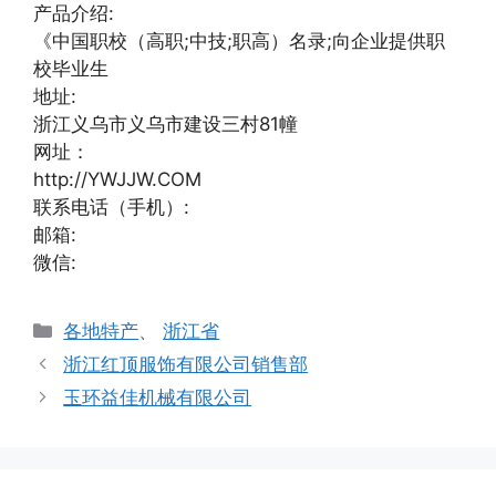
产品介绍:
《中国职校（高职;中技;职高）名录;向企业提供职
校毕业生
地址:
浙江义乌市义乌市建设三村81幢
网址：
http://YWJJW.COM
联系电话（手机）:
邮箱:
微信:
分
各地特产
、
浙江省
类
浙江红顶服饰有限公司销售部
玉环益佳机械有限公司