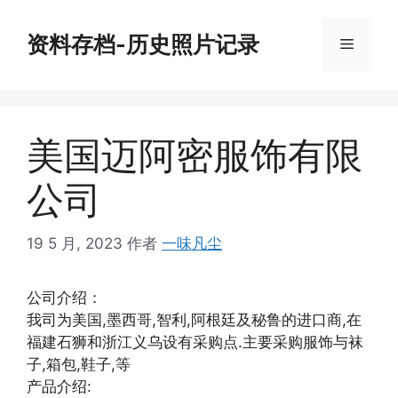
跳
至
资料存档-历史照片记录
菜
内
容
单
美国迈阿密服饰有限
公司
19 5 月, 2023
作者
一味凡尘
公司介绍：
我司为美国,墨西哥,智利,阿根廷及秘鲁的进口商,在
福建石狮和浙江义乌设有采购点.主要采购服饰与袜
子,箱包,鞋子,等
产品介绍: