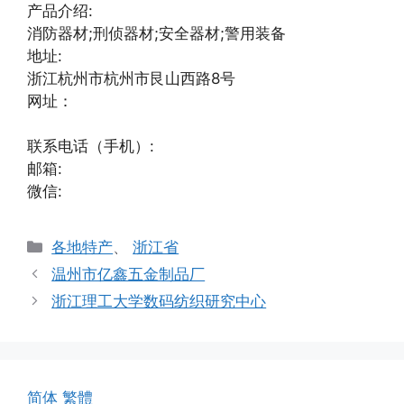
产品介绍:
消防器材;刑侦器材;安全器材;警用装备
地址:
浙江杭州市杭州市艮山西路8号
网址：
联系电话（手机）:
邮箱:
微信:
分
各地特产
、
浙江省
类
温州市亿鑫五金制品厂
浙江理工大学数码纺织研究中心
简体
繁體