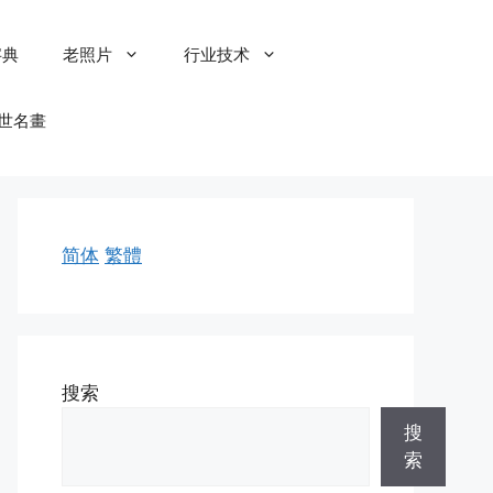
字典
老照片
行业技术
世名畫
简体
繁體
搜索
搜
索