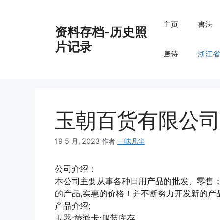
跳
至
主页
書法
资料存档-历史照
内
容
片记录
唐诗
浙江省
玉朝百货有限公司
19 5 月, 2023
作者
一味凡尘
公司介绍：
本公司主要从事各种日用产品的批发、零售；
的产品,实惠的价格！并不断努力开发新的产
产品介绍:
玉器;旅游卡;服装库存