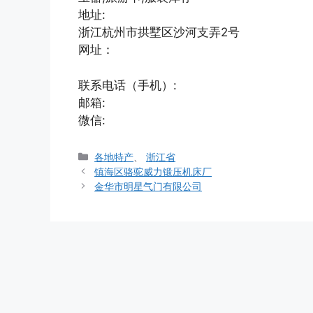
地址:
浙江杭州市拱墅区沙河支弄2号
网址：
联系电话（手机）:
邮箱:
微信:
分
各地特产
、
浙江省
类
镇海区骆驼威力锻压机床厂
金华市明星气门有限公司