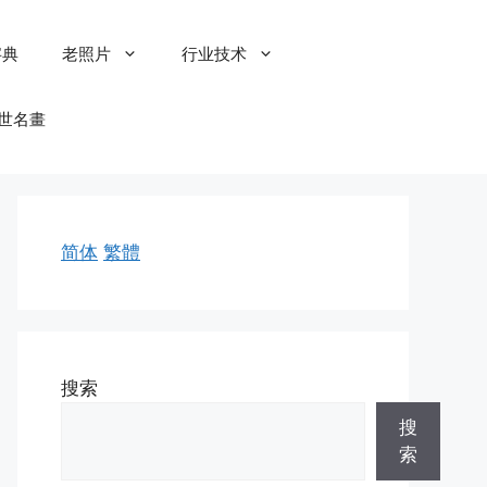
字典
老照片
行业技术
世名畫
简体
繁體
搜索
搜
索