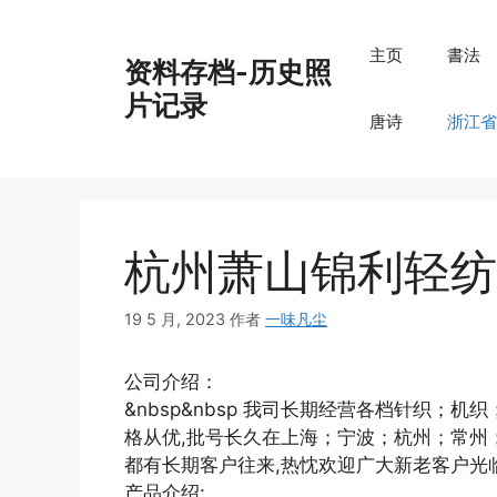
跳
至
主页
書法
资料存档-历史照
内
容
片记录
唐诗
浙江省
杭州萧山锦利轻纺
19 5 月, 2023
作者
一味凡尘
公司介绍：
&nbsp&nbsp 我司长期经营各档针织；机
格从优,批号长久在上海；宁波；杭州；常州
都有长期客户往来,热忱欢迎广大新老客户光
产品介绍: