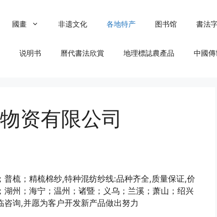
國畫
非遗文化
各地特产
图书馆
書法
说明书
曆代書法欣賞
地理標誌農產品
中國傳
物资有限公司
织；普梳；精梳棉纱,特种混纺纱线:品种齐全,质量保证,价
；湖州；海宁；温州；诸暨；义乌；兰溪；萧山；绍兴
临咨询,并愿为客户开发新产品做出努力