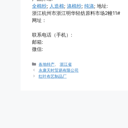
全棉纱
;
人造棉
;
涤棉纱
;
纯涤
;
地址:
浙江杭州市浙江明华轻纺原料市场2幢11#
网址：
联系电话（手机）:
邮箱:
微信:
分
各地特产
、
浙江省
类
永康天时贸易有限公司
红叶布艺制品厂