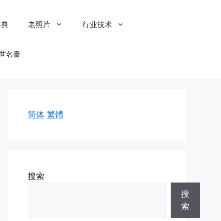
字典
老照片
行业技术
世名畫
简体
繁體
搜索
搜
索