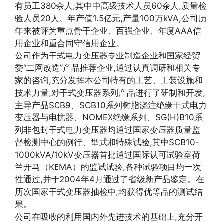
有员工380余人,其中中高级技术人员60余人,质量检
验人员20人。年产值1.5亿元,产量100万kVA,公司历
年来被评为重点骨干企业、百强企业、年度AAA信
用企业和重合同守信用企业。
公司作为干式电力变压器专业制造企业和国家经贸
委“二网改造”产品推荐企业,通过认真调研和相关专
家的咨询,充分发挥本公司特有的工艺、工装设施和
技术力量,对干式变压器系列产品进行了研制和开发,
主导产品SCB9、SCB10系列树脂浇注绝缘干式电力
变压器与电抗器、NOMEX绝缘系列、SG(H)B10系
列非包封干式电力变压器均通过国家变压器质量监
督检测中心的例行、型式和特殊试验,其中SCB10-
1000kVA/10kV变压器首批通过国际认可试验室荷
兰开马（KEMA）的监试试验,各种试验项目均一次
性通过,并于2004年4月通过了省级新产品鉴定。在
历次国家干式变压器抽检中,均获得优等品的测试结
果。
公司在吸收的利用国内外先进技术的基础上,充分开