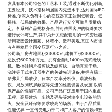
发具有本公司特色的工艺和工装,通过不断优化创新,
主要经济、技术指标均居国内先进水平,达到国际IEC
标准,使深入负荷中心的变压器真正达到低噪音、低
损耗、低局放的效果。产品运行安全可靠且质量稳
定。各系列产品规格齐全,并可依照客户的特殊要求
进行设计与生产,其中为开关柜配套用的干式变压器
所用变因设计新颖、体积小、造型美观,其国内市场
占有率稳居全国变压器行业之首。
公司新厂房占地面积33000㎡,建筑面积23000㎡,
总投资6000余万元。拥有全自动1400㎜箔式绕线
机、数控硅钢片横剪线及纵剪线、自动真空干燥、
浇注等干式变压器生产的关键先进设备,并拥有瑞士
哈弗莱产局放仪、日本产功率分析仪、谐波分析
仪、局放测试屏蔽室等先进的检测设备及设施,以确
保产品的性能可靠。公司产品广泛应用于国内重点
工程、高层建筑、车站及码头等对输变电设备的防
火、安全及环保等要求较高的场所。由于产品质量
性能优异,一直倍受电力部门和广大客户的信赖和赞