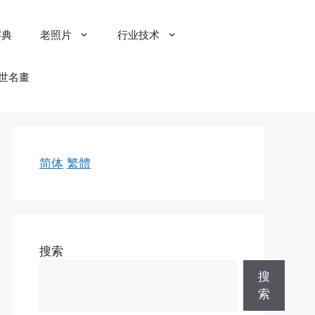
字典
老照片
行业技术
世名畫
简体
繁體
搜索
搜
索