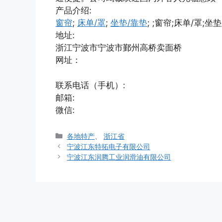
产品介绍:
窗帘
;
床单/罩
;
坐垫/靠垫
; ;窗帘;床单/罩;坐
地址:
浙江宁波市宁波市鄞州高桥卖面桥
网址：
联系电话（手机）:
邮箱:
微信:
分
各地特产
、
浙江省
类
宁波江东特拓电子有限公司
宁波江东润腾工业润滑油有限公司