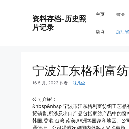
跳
至
主页
書法
资料存档-历史照
内
容
片记录
唐诗
浙江省
宁波江东格利富纺
16 5 月, 2023
作者
一味凡尘
公司介绍：
&nbsp&nbsp 宁波市江东格利富纺织工
贸销售,所涉及出口产品包括家纺产品中的窗
韩国,香港,台湾,南美,非洲等国家和地区。公
通便捷。公司竭诚欢迎国内外客人光临惠顾