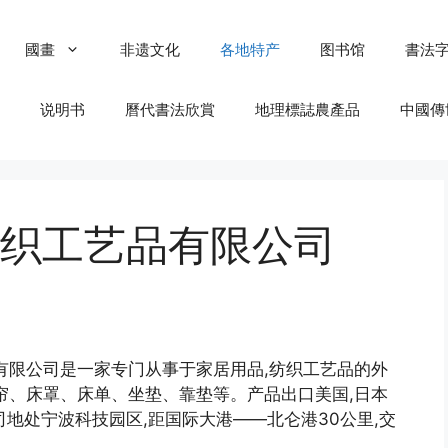
國畫
非遗文化
各地特产
图书馆
書法
说明书
曆代書法欣賞
地理標誌農產品
中國傳
织工艺品有限公司
艺品有限公司是一家专门从事于家居用品,纺织工艺品的外
帘、床罩、床单、坐垫、靠垫等。产品出口美国,日本
司地处宁波科技园区,距国际大港——北仑港30公里,交