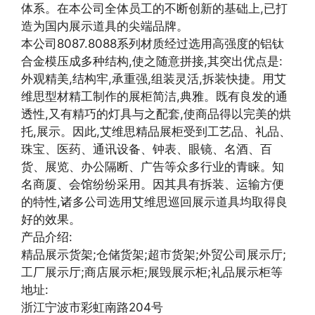
体系。在本公司全体员工的不断创新的基础上,已打
造为国内展示道具的尖端品牌。
本公司8087.8088系列材质经过选用高强度的铝钛
合金模压成多种结构,使之随意拼接,其突出优点是:
外观精美,结构牢,承重强,组装灵活,拆装快捷。用艾
维思型材精工制作的展柜简洁,典雅。既有良发的通
透性,又有精巧的灯具与之配套,使商品得以完美的烘
托,展示。因此,艾维思精品展柜受到工艺品、礼品、
珠宝、医药、通讯设备、钟表、眼镜、名酒、百
货、展览、办公隔断、广告等众多行业的青睐。知
名商厦、会馆纷纷采用。因其具有拆装、运输方便
的特性,诸多公司选用艾维思巡回展示道具均取得良
好的效果。
产品介绍:
精品展示货架;仓储货架;超市货架;外贸公司展示厅;
工厂展示厅;商店展示柜;展毁展示柜;礼品展示柜等
地址:
浙江宁波市彩虹南路204号