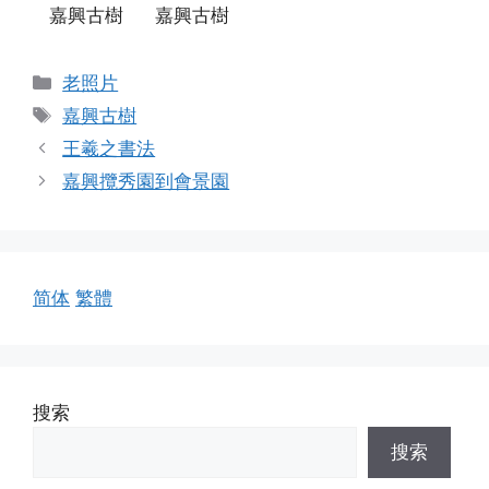
嘉興古樹
嘉興古樹
分
老照片
类
标
嘉興古樹
签
王羲之書法
嘉興攬秀園到會景園
简体
繁體
搜索
搜索