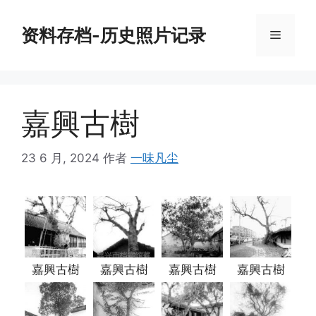
跳
至
资料存档-历史照片记录
菜
内
容
单
嘉興古樹
23 6 月, 2024
作者
一味凡尘
嘉興古樹
嘉興古樹
嘉興古樹
嘉興古樹