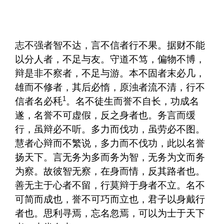
志不强者智不达，言不信者行不果。据财不能
以分人者，不足与友。守道不笃，偏物不博，
辩是非不察者，不足与游。本不固者末必几，
雄而不修者，其后必惰，原浊者流不清，行不
1
信者名必秏
。名不徒生而誉不自长，功成名
遂，名誉不可虚假，反之身者也。务言而缓
行，虽辩必不听。多力而伐功，虽劳必不图。
慧者心辩而不繁说，多力而不伐功，此以名誉
扬天下。言无务为多而务为智，无务为文而务
为察。故彼智无察，在身而情，反其路者也。
善无主于心者不留，行莫辩于身者不立。名不
可简而成也，誉不可巧而立也，君子以身戴行
者也。思利寻焉，忘名忽焉，可以为士于天下