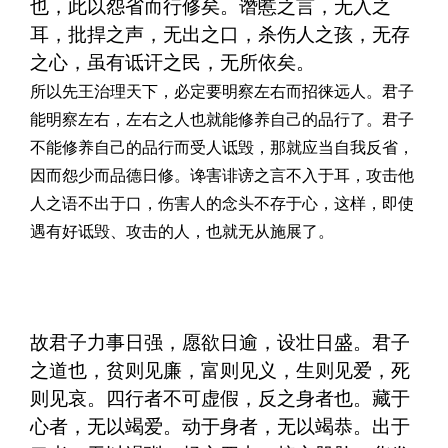
也，此以怨省而行修矣。谮慝之言，无入之
耳，批捍之声，无出之口，杀伤人之孩，无存
之心，虽有诋讦之民，无所依矣。
所以先王治理天下，必定要明察左右而招徕远人。君子
能明察左右，左右之人也就能修养自己的品行了。君子
不能修养自己的品行而受人诋毁，那就应当自我反省，
因而怨少而品德日修。谗害诽谤之言不入于耳，攻击他
人之语不出于口，伤害人的念头不存于心，这样，即使
遇有好诋毁、攻击的人，也就无从施展了。
故君子力事日强，愿欲日逾，设壮日盛。君子
之道也，贫则见廉，富则见义，生则见爱，死
则见哀。四行者不可虚假，反之身者也。藏于
心者，无以竭爱。动于身者，无以竭恭。出于