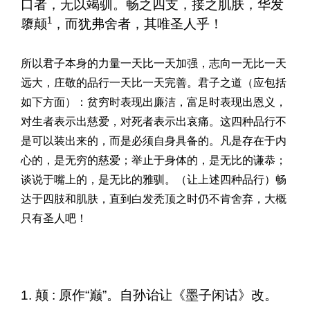
口者，无以竭驯。畅之四支，接之肌肤，华发
1
隳颠
，而犹弗舍者，其唯圣人乎！
所以君子本身的力量一天比一天加强，志向一无比一天
远大，庄敬的品行一天比一天完善。君子之道（应包括
如下方面）：贫穷时表现出廉洁，富足时表现出恩义，
对生者表示出慈爱，对死者表示出哀痛。这四种品行不
是可以装出来的，而是必须自身具备的。凡是存在于内
心的，是无穷的慈爱；举止于身体的，是无比的谦恭；
谈说于嘴上的，是无比的雅驯。（让上述四种品行）畅
达于四肢和肌肤，直到白发秃顶之时仍不肯舍弃，大概
只有圣人吧！
1. 颠 : 原作“巅”。自孙诒让《墨子闲诂》改。