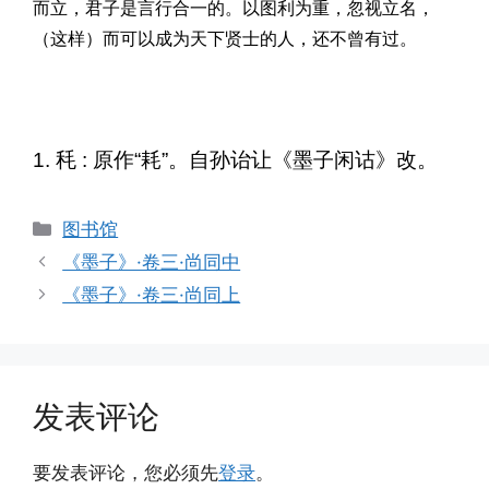
而立，君子是言行合一的。以图利为重，忽视立名，
（这样）而可以成为天下贤士的人，还不曾有过。
1. 秏 : 原作“耗”。自孙诒让《墨子闲诂》改。
分
图书馆
类
《墨子》·卷三·尚同中
《墨子》·卷三·尚同上
发表评论
要发表评论，您必须先
登录
。