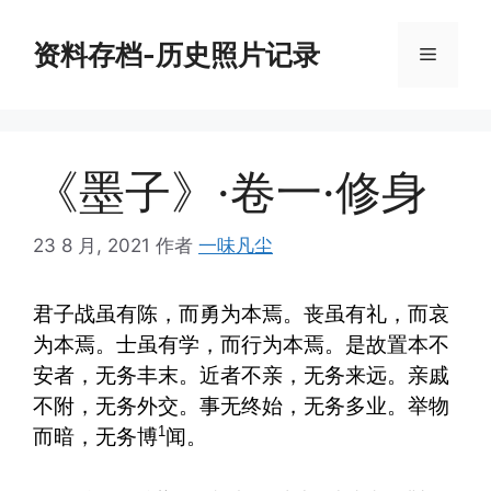
跳
至
资料存档-历史照片记录
菜
内
容
单
《墨子》·卷一·修身
23 8 月, 2021
作者
一味凡尘
君子战虽有陈，而勇为本焉。丧虽有礼，而哀
为本焉。士虽有学，而行为本焉。是故置本不
安者，无务丰末。近者不亲，无务来远。亲戚
不附，无务外交。事无终始，无务多业。举物
1
而暗，无务博
闻。