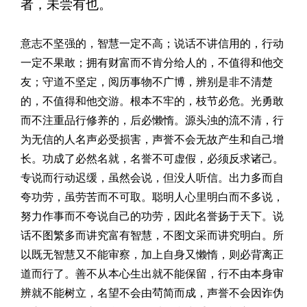
者，未尝有也。
意志不坚强的，智慧一定不高；说话不讲信用的，行动
一定不果敢；拥有财富而不肯分给人的，不值得和他交
友；守道不坚定，阅历事物不广博，辨别是非不清楚
的，不值得和他交游。根本不牢的，枝节必危。光勇敢
而不注重品行修养的，后必懒惰。源头浊的流不清，行
为无信的人名声必受损害，声誉不会无故产生和自己增
长。功成了必然名就，名誉不可虚假，必须反求诸己。
专说而行动迟缓，虽然会说，但没人听信。出力多而自
夸功劳，虽劳苦而不可取。聪明人心里明白而不多说，
努力作事而不夸说自己的功劳，因此名誉扬于天下。说
话不图繁多而讲究富有智慧，不图文采而讲究明白。所
以既无智慧又不能审察，加上自身又懒惰，则必背离正
道而行了。善不从本心生出就不能保留，行不由本身审
辨就不能树立，名望不会由茍简而成，声誉不会因诈伪