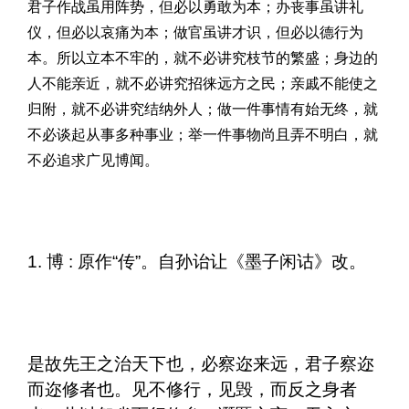
君子作战虽用阵势，但必以勇敢为本；办丧事虽讲礼
仪，但必以哀痛为本；做官虽讲才识，但必以德行为
本。所以立本不牢的，就不必讲究枝节的繁盛；身边的
人不能亲近，就不必讲究招徕远方之民；亲戚不能使之
归附，就不必讲究结纳外人；做一件事情有始无终，就
不必谈起从事多种事业；举一件事物尚且弄不明白，就
不必追求广见博闻。
1. 博 : 原作“传”。自孙诒让《墨子闲诂》改。
是故先王之治天下也，必察迩来远，君子察迩
而迩修者也。见不修行，见毁，而反之身者