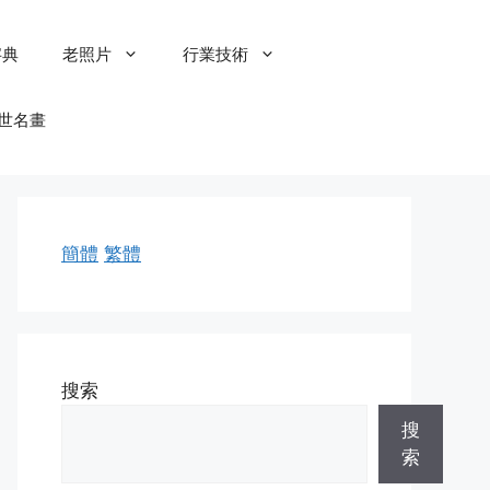
字典
老照片
行業技術
世名畫
簡體
繁體
搜索
搜
索