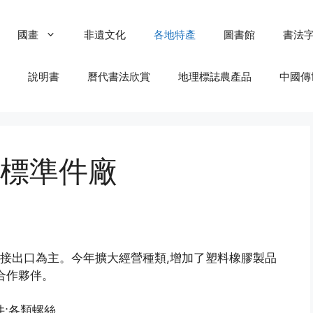
國畫
非遺文化
各地特產
圖書館
書法
說明書
曆代書法欣賞
地理標誌農產品
中國傳
標準件廠
間接出口為主。今年擴大經營種類,增加了塑料橡膠製品
合作夥伴。
件;各類螺絲