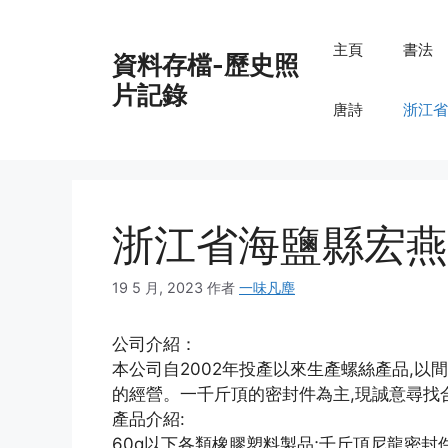
跳
至
主頁
書法
資料存檔-歷史照
內
容
片記錄
唐詩
浙江省
浙江省海鹽縣宏燕
19 5 月, 2023
作者
一味凡塵
公司介紹：
本公司自2002年投產以來生產螺絲產品,以
的經營。一千斤頂的密封件為主,現誠意尋找
產品介紹:
60g以下各類橡膠塑料製品;千斤頂尼龍密封