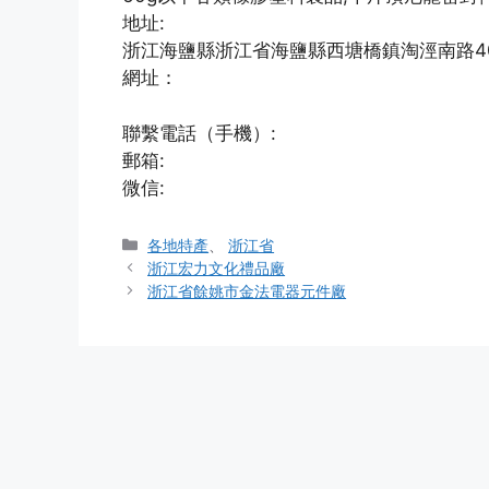
地址:
浙江海鹽縣浙江省海鹽縣西塘橋鎮淘涇南路4
網址：
聯繫電話（手機）:
郵箱:
微信:
分
各地特產
、
浙江省
類
浙江宏力文化禮品廠
浙江省餘姚市金法電器元件廠