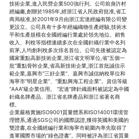
技術企業,進入民營企業500強行列。公司前身許村
經編廠,創辦於1985年,經浙江省人民政府批准,省工
商局核准,於2001年9月由浙江宏達經編有限公司變
更設立。公司具有十多年經編織物生產經驗,技術水
平和生產規模在全國經編行業處於領先地位。銷售
收入、利稅等指標連續多次在全國針織行業中名列
前茅,人均創利稅多次排名首位。公司先後被認定為
國家重點高新技術企業,浙江省文明單位,省“五個一
批”重點骨幹企業,省高新技術企業,浙江首批誠信示
範企業,嘉興市“三好企業”、嘉興市誠信納稅單位和
海寧市“明星企業”、“重點興海工程企業”。資信等級
“AAA”級企業信用。 “宏達”牌針織面料被認定為中國
針織名牌產品、浙江省名牌產品和浙江省著名商
標。
企業嚴格實施ISO9001質量體系和ISO14001環境管
理體系,通過SGS公司的國際認證,獲得英國和美國的
雙證書,在全國經編行業和海寧市範圍內率先取得了
進軍國際市場的“綠色證書”。同時被評為浙江省質量