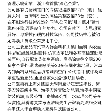
管理示範企業、浙江省首批“綠色企業”。
公司擁有從德國進口的高檔經編設備72台（套）,從
意大利、台灣等引進的高檔染整設備23台（套）。
在不斷進行技術改造的同時,公司把“引才薦才”當作
戰略任務,經過幾年的努力。公司造就了一支思想素
質好、專業技術硬的科技隊伍。公司技術中心被認
定為浙江省級企業技術中心。
公司主要產品有汽車內飾面料和工業用面料,內衣面
料,超細纖維泳裝面料,仿真皮革絨和各類高檔運動服
裝面料,自行配套染整生產線。產品除銷往全國200
多家企業外,還遠銷歐美等20多個國家和地區。汽車
內飾面料系列產品填補國內空白,替代進口,被評為國
家重點新產品,通過國家火炬計劃項目驗收。
公司還擁有上海外國語大學附屬浙江宏達學校、海
寧宏達高級中學、海寧宏達實驗幼兒園,海寧中國家
紡裝飾城,服裝公司、房地產公司、水處理公司等多
個實體,與香港實業家查濟民先生合辦新高纖維公司,
與浙江大學合辦浙大宏緯科技開發公司。