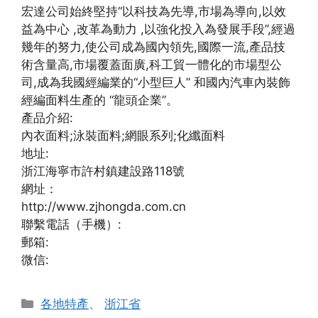
宏達公司始終堅持“以科技為先導,市場為導向,以效
益為中心 ,改革為動力 ,以強化投入為發展手段”,經過
幾年的努力,使公司成為國內領先,國際一流,產品技
術含量高,市場覆蓋面廣,科工貿一體化的市場型公
司,成為我國經編業的“小型巨人” 和國內汽車內裝飾
經編面料生產的 “龍頭企業”。
產品介紹:
內衣面料;泳裝面料;網眼系列;化纖面料
地址:
浙江海寧市許村鎮建設路118號
網址：
http://www.zjhongda.com.cn
聯繫電話（手機）:
郵箱:
微信:
分
各地特產
、
浙江省