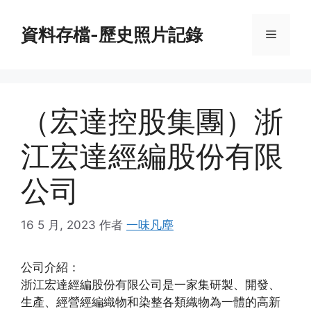
跳
至
資料存檔-歷史照片記錄
菜
內
容
單
（宏達控股集團）浙
江宏達經編股份有限
公司
16 5 月, 2023
作者
一味凡塵
公司介紹：
浙江宏達經編股份有限公司是一家集研製、開發、
生產、經營經編織物和染整各類織物為一體的高新