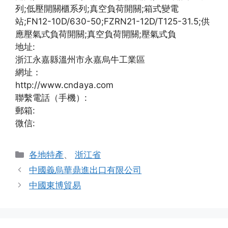
列;低壓開關櫃系列;真空負荷開關;箱式變電
站;FN12-10D/630-50;FZRN21-12D/T125-31.5;供
應壓氣式負荷開關;真空負荷開關;壓氣式負
地址:
浙江永嘉縣溫州市永嘉烏牛工業區
網址：
http://www.cndaya.com
聯繫電話（手機）:
郵箱:
微信:
分
各地特產
、
浙江省
類
中國義烏華鼎進出口有限公司
中國東博貿易