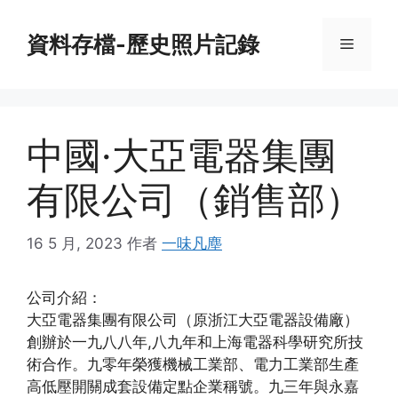
跳
至
資料存檔-歷史照片記錄
菜
內
容
單
中國·大亞電器集團
有限公司（銷售部）
16 5 月, 2023
作者
一味凡塵
公司介紹：
大亞電器集團有限公司（原浙江大亞電器設備廠）
創辦於一九八八年,八九年和上海電器科學研究所技
術合作。九零年榮獲機械工業部、電力工業部生產
高低壓開關成套設備定點企業稱號。九三年與永嘉