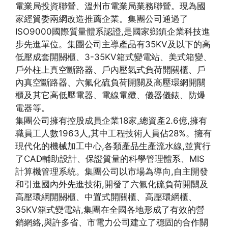
電業局投資聯營、溫州市電業局業務聯營。現為國
家經貿委兩網改造推薦企業。集團公司通過了
ISO9000國際質量體系認證,是國家鄉鎮企業科技進
步先進單位。集團公司主導產品有35KV及以下的高
低壓成套開關櫃、3-35KV箱式變電站、美式箱變、
戶外柱上真空斷路器、戶內壓氣式負荷開關櫃、戶
內真空斷路器、六氟化硫負荷開關及高壓環網開關
櫃及其它高低壓電器、電線電纜、儀器儀錶、防爆
電器等。
集團公司擁有控股成員企業18家,總資產2.6億,擁有
職員工人數1963人,其中工程技術人員佔28%。擁有
現代化的機械加工中心,各類產品生產流水線,並實行
了CAD輔助設計、保證質量的科學管理體系、MIS
計算機管理系統。集團公司以市場為導向,自主開發
和引進國內外先進技術,開發了六氟化硫負荷開關及
高壓環網開關櫃、中置式開關櫃、高壓環網櫃、
35KV箱式變電站,集團在全國各地形成了有效的營
銷網絡,與許多省、市電力公司建立了穩固的合作關