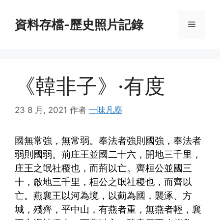
跳
至
資料存檔-歷史照片記錄
菜
內
容
單
《韓非子》·有度
23 8 月, 2021
作者
一味凡塵
國無常強，無常弱。奉法者強則國強，奉法者
弱則國弱。荊庄王並國二十六，開地三千里，
庄王之氓社稷也，而荊以亡。齊桓公並國三
十，啟地三千里，桓公之氓社稷也，而齊以
亡。燕襄王以河為境，以薊為國，襲涿、方
城，殘齊，平中山，有燕者重，無燕者輕，襄