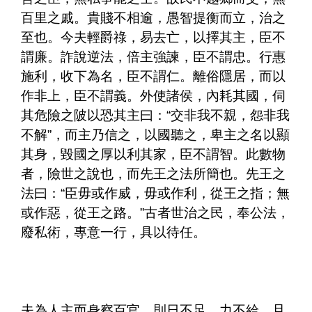
百里之戚。貴賤不相逾，愚智提衡而立，治之
至也。今夫輕爵祿，易去亡，以擇其主，臣不
謂廉。詐說逆法，倍主強諫，臣不謂忠。行惠
施利，收下為名，臣不謂仁。離俗隱居，而以
作非上，臣不謂義。外使諸侯，內耗其國，伺
其危險之陂以恐其主曰：“交非我不親，怨非我
不解”，而主乃信之，以國聽之，卑主之名以顯
其身，毀國之厚以利其家，臣不謂智。此數物
者，險世之說也，而先王之法所簡也。先王之
法曰：“臣毋或作威，毋或作利，從王之指；無
或作惡，從王之路。”古者世治之民，奉公法，
廢私術，專意一行，具以待任。
夫為人主而身察百官，則日不足，力不給。且