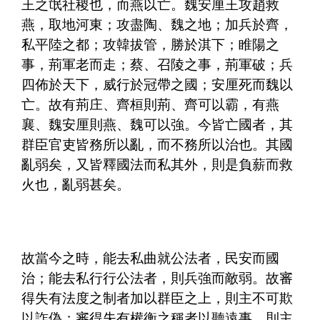
王之氓社稷也，而燕以亡。魏安厘王攻趙救
燕，取地河東；攻盡陶、魏之地；加兵於齊，
私平陸之都；攻韓拔管，勝於淇下；睢陽之
事，荊軍老而走；蔡、召陵之事，荊軍破；兵
四佈於天下，威行於冠帶之國；安厘死而魏以
亡。故有荊庄、齊桓則荊、齊可以霸，有燕
襄、魏安厘則燕、魏可以強。今皆亡國者，其
群臣官吏皆務所以亂，而不務所以治也。其國
亂弱矣，又皆釋國法而私其外，則是負薪而救
火也，亂弱甚矣。
故當今之時，能去私曲就公法者，民安而國
治；能去私行行公法者，則兵強而敵弱。故審
得失有法度之制者加以群臣之上，則主不可欺
以詐偽；審得失有權衡之稱者以聽遠事，則主