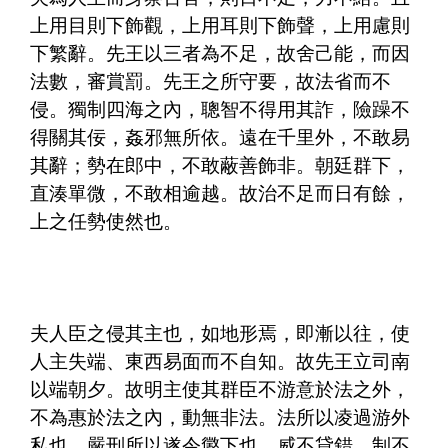
上用目則下飾觀，上用耳則下飾聲，上用慮則
下繁辭。先王以三者為不足，故舍己能，而因
法數，審賞罰。先王之所守要，故法省而不
侵。獨制四海之內，聰智不得用其詐，險躁不
得關其佞，姦邪無所依。遠在千里外，不敢易
其辭；勢在郎中，不敢蔽善飾非。朝廷群下，
直湊單微，不敢相逾越。故治不足而日有餘，
上之任勢使然也。
夫人臣之侵其主也，如地形焉，即漸以往，使
人主失端、東西易面而不自知。故先王立司南
以端朝夕。故明主使其群臣不游意於法之外，
不為惠於法之內，動無非法。法所以凌過游外
私也，嚴刑所以遂令懲下也。威不貸錯，制不