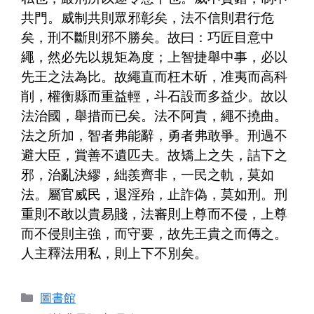
共門。威制共則眾邪彰矣，法不信則君行危
矣，刑不斷則邪不勝矣。故曰：巧匠目意中
繩，然必先以規矩為度；上智捷舉中事，必以
先王之法為比。故繩直而枉木斫，准夷而高科
削，權衡縣而重益輕，斗石設而多益少。故以
法治國，舉措而已矣。法不阿貴，繩不撓曲。
法之所加，智者弗能辭，勇者弗敢爭。刑過不
避大臣，賞善不遺匹夫。故矯上之失，詰下之
邪，治亂決繆，絀羨齊非，一民之軌，莫如
法。屬官威民，退淫殆，止詐偽，莫如刑。刑
重則不敢以貴易賤，法審則上尊而不侵，上尊
而不侵則主強，而守要，故先王貴之而傳之。
人主釋法用私，則上下不別矣。
分
圖書館
類