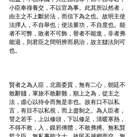
小臣奉祿養交，不以官為事。此其所以然者，
由主之不上斷於法，而信下為之也。故明主使
法擇人，不自舉也；使法量功，不自度也。能
者不可弊，敗者不可飾，譽者不能進，非者弗
能退，則君臣之間明辨而易治，故主讎法則可
也。
賢者之為人臣，北面委質，無有二心，朝廷不
敢辭賤，軍旅不敢辭難，順上之為，從主之
法，虛心以待令而無是非也。故有口不以私
言，有目不以私視，而上盡制之。為人臣者，
譬之若手，上以修頭，下以修足，清暖寒熱，
不得不救，入，鏌邪傅體，不敢弗搏。無私賢
哲之臣，無私事能之士。故民不越鄉而交，無