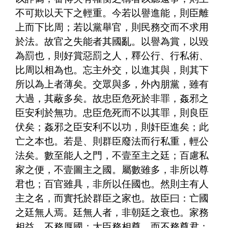
不可欺以天下之輕重。今若以譽進能，則臣離
上而下比周；若以黨舉官，則民務交而不求用
於法。故官之失能者其國亂。以譽為賞，以毀
為罰也，則好賞惡罰之人，釋公行、行私術、
比周以相為也。忘主外交，以進其與，則其下
所以為上者薄矣。交眾與多，外內朋黨，雖有
大過，其蔽多矣。故忠臣危死於非罪，姦邪之
臣安利於無功。忠臣危死而不以其罪，則良臣
伏矣；姦邪之臣安利不以功，則奸臣進矣；此
亡之本也。若是、則群臣廢法而行私重，輕公
法矣。數至能人之門，不壹至主之廷；百慮私
家之便，不壹圖主之國。屬數雖多，非所以尊
君也；百官雖具，非所以任國也。然則主有人
主之名，而實托於群臣之家也。故臣曰：亡國
之廷無人焉。廷無人者，非朝廷之衰也。家務
相益，不務厚國；大臣務相尊，而不務尊君；