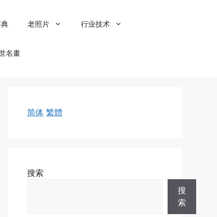
字典
老照片
行业技术
世名畫
简体
繁體
搜索
搜
索