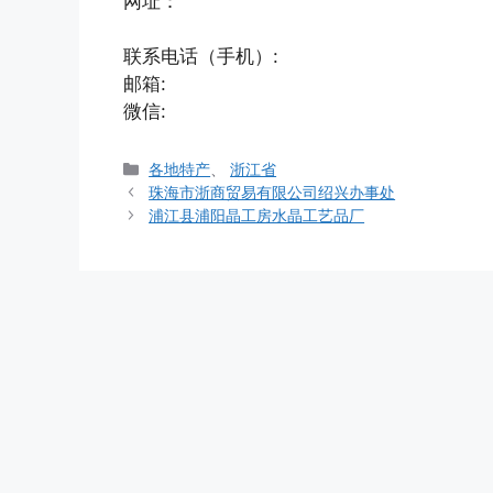
网址：
联系电话（手机）:
邮箱:
微信:
分
各地特产
、
浙江省
类
珠海市浙商贸易有限公司绍兴办事处
浦江县浦阳晶工房水晶工艺品厂