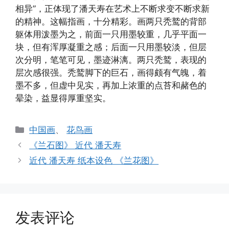
相异”，正体现了潘天寿在艺术上不断求变不断求新
的精神。这幅指画，十分精彩。画两只秃鹫的背部
躯体用泼墨为之，前面一只用墨较重，几乎平面一
块，但有浑厚凝重之感；后面一只用墨较淡，但层
次分明，笔笔可见，墨迹淋漓。两只秃鹫，表现的
层次感很强。秃鹫脚下的巨石，画得颇有气魄，着
墨不多，但虚中见实，再加上浓重的点苔和赭色的
晕染，益显得厚重坚实。
分
中国画
、
花鸟画
类
《兰石图》 近代 潘天寿
近代 潘天寿 纸本设色 《兰花图》
发表评论