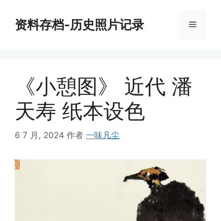
跳
至
资料存档-历史照片记录
菜
内
容
单
《小憩图》 近代 潘
天寿 纸本设色
6 7 月, 2024
作者
一味凡尘