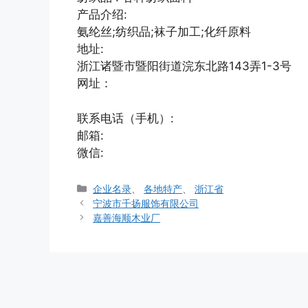
产品介绍:
氨纶丝;纺织品;袜子加工;化纤原料
地址:
浙江诸暨市暨阳街道浣东北路143弄1-3号
网址：
联系电话（手机）:
邮箱:
微信:
分
企业名录
、
各地特产
、
浙江省
类
宁波市千扬服饰有限公司
嘉善海顺木业厂