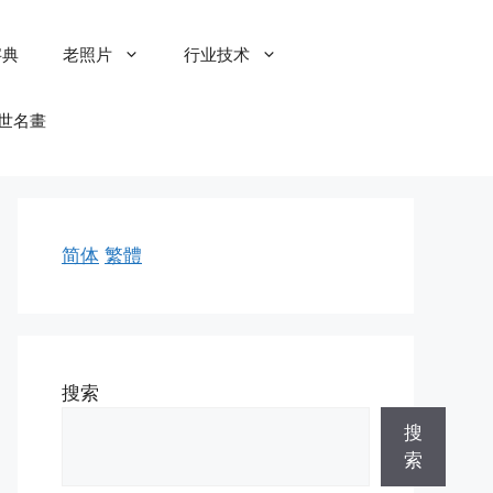
字典
老照片
行业技术
世名畫
简体
繁體
搜索
搜
索