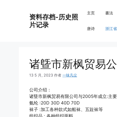
跳
至
主页
書法
资料存档-历史照
内
容
片记录
唐诗
浙江省
诸曁市新枫贸易公
13 5 月, 2023
作者
一味凡尘
公司介绍：
诸曁市新枫贸易有限公司与2005年成立:主要
氨纶 :20D 30D 40D 70D
袜子 :加工各种款式如船袜、五趾袜等
纺织品 : 各种纺织面料