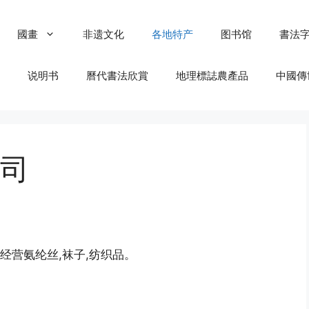
國畫
非遗文化
各地特产
图书馆
書法
说明书
曆代書法欣賞
地理標誌農產品
中國傳
司
经营氨纶丝,袜子,纺织品。