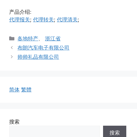
产品介绍:
代理报关
;
代理转关
;
代理清关
;
分
各地特产
、
浙江省
类
布朗汽车电子有限公司
帅帅礼品有限公司
简体
繁體
搜索
搜索