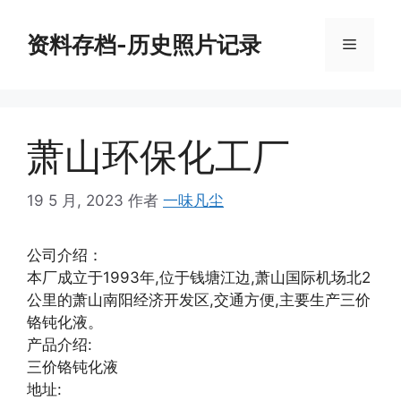
跳
至
资料存档-历史照片记录
菜
内
容
单
萧山环保化工厂
19 5 月, 2023
作者
一味凡尘
公司介绍：
本厂成立于1993年,位于钱塘江边,萧山国际机场北2
公里的萧山南阳经济开发区,交通方便,主要生产三价
铬钝化液。
产品介绍:
三价铬钝化液
地址: