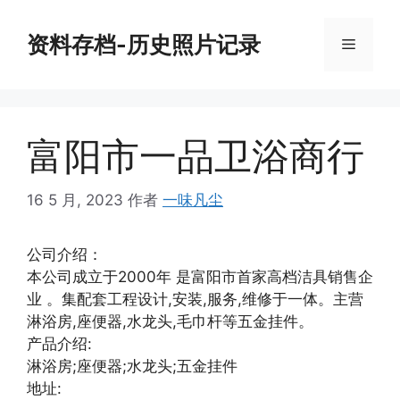
跳
至
资料存档-历史照片记录
菜
内
容
单
富阳市一品卫浴商行
16 5 月, 2023
作者
一味凡尘
公司介绍：
本公司成立于2000年 是富阳市首家高档洁具销售企
业 。集配套工程设计,安装,服务,维修于一体。主营
淋浴房,座便器,水龙头,毛巾杆等五金挂件。
产品介绍:
淋浴房;座便器;水龙头;五金挂件
地址: