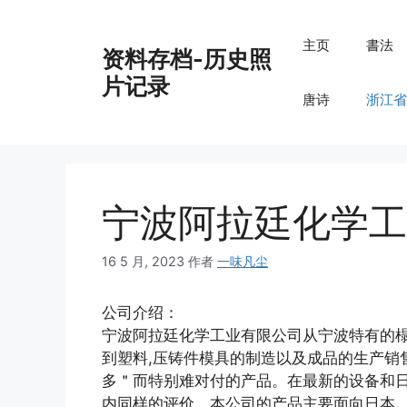
跳
至
主页
書法
资料存档-历史照
内
容
片记录
唐诗
浙江省
宁波阿拉廷化学工
16 5 月, 2023
作者
一味凡尘
公司介绍：
宁波阿拉廷化学工业有限公司从宁波特有的榻
到塑料,压铸件模具的制造以及成品的生产销
多＂而特别难对付的产品。在最新的设备和日
内同样的评价．本公司的产品主要面向日本