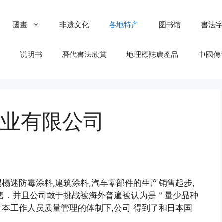
國畫
非遗文化
各地特产
图书馆
書法
说明书
曆代書法欣賞
地理標誌農產品
中國傳
业有限公司
榻迷防霉涂料,建筑涂料,汽车零部件的生产销售起步,
售．并且公司敢于挑战被海外普遍被认为是＂量少品种
本工作人员质量管理的体制下,公司 得到了和日本国
。