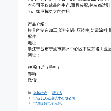
本公司不仅成品的生产,而且装配,包装都达到
为厂家发挥更大的作用．
产品介绍:
模具的制造加工;塑料制品;压铸件;防霉涂料;
配件
地址:
浙江宁波市宁波市鄞州中心区下应东裕工业
网址：
联系电话（手机）:
邮箱:
微信:
分
各地特产
、
浙江省
类
宁波长天磁电技术有限公司
宁波隆盛电子元件厂