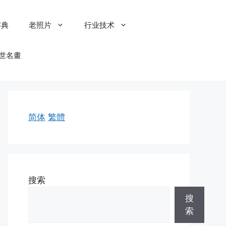
字典
老照片
行业技术
世名畫
简体
繁體
搜索
搜
索