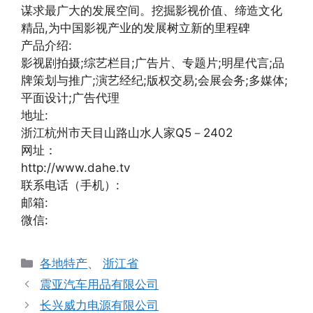
谋求最广大的发展空间。挖掘影视价值、缔造文化
精品,为中国影视产业的发展树立新的里程碑
产品介绍:
影视剧拍摄;综艺栏目;广告片、专题片;明星代言;品
牌策划与推广;演艺经纪;版权交易;会展会务;多媒体;
平面设计;广告代理
地址:
浙江杭州市天目山路山水人家Q5－2402
网址：
http://www.dahe.tv
联系电话（手机）:
邮箱:
微信:
分
各地特产
、
浙江省
类
震亚汽车用品有限公司
长兴威力电源有限公司