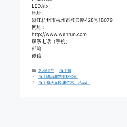
LED系列
地址:
浙江杭州市杭州市登云路428号1B079
网址：
http://www.wenrun.com
联系电话（手机）:
邮箱:
微信:
分
各地特产
、
浙江省
类
浙江陆琼塑料有限公司
浙江省庆元欧渊竹木工艺品厂