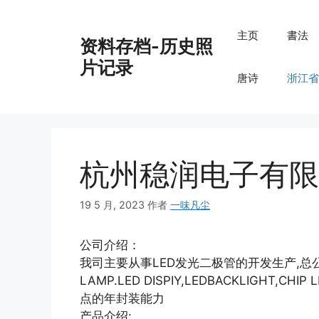
跳
至
主页
書法
资料存档-历史照
内
容
片记录
唐诗
浙江省
杭州稳润电子有限
19 5 月, 2023
作者
一味凡尘
公司介绍：
我司主要从事LED发光二极管的开发生产,总公
LAMP.LED DISPIY,LEDBACKLIGHT,CH
点的年封装能力
产品介绍: