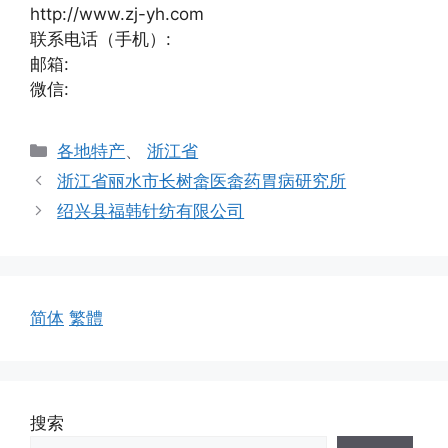
http://www.zj-yh.com
联系电话（手机）:
邮箱:
微信:
分
各地特产
、
浙江省
类
浙江省丽水市长树畲医畲药胃病研究所
绍兴县福韩针纺有限公司
简体
繁體
搜索