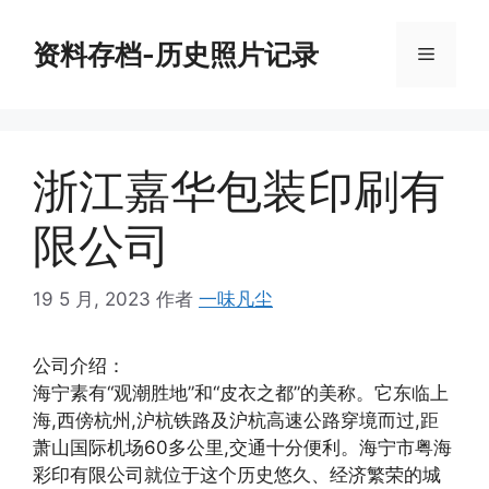
跳
至
资料存档-历史照片记录
菜
内
容
单
浙江嘉华包装印刷有
限公司
19 5 月, 2023
作者
一味凡尘
公司介绍：
海宁素有“观潮胜地”和“皮衣之都”的美称。它东临上
海,西傍杭州,沪杭铁路及沪杭高速公路穿境而过,距
萧山国际机场60多公里,交通十分便利。海宁市粤海
彩印有限公司就位于这个历史悠久、经济繁荣的城